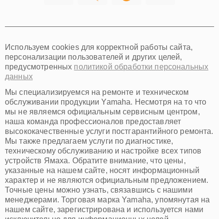
Томск
Тюмень
Иркутск
Самара
Используем cookies для корректной работы сайта,
Омск
персонализации пользователей и других целей,
Красноярск
предусмотренных
политикой обработки персональных
Пермь
данных
Ульяновск
Киров
Мы специализируемся на ремонте и техническом
Архангельск
обслуживании продукции Yamaha. Несмотря на то что
Астрахань
мы не являемся официальным сервисным центром,
наша команда профессионалов предоставляет
Белгород
высококачественные услуги постгарантийного ремонта.
Благовещенск
Мы также предлагаем услуги по диагностике,
Брянск
техническому обслуживанию и настройке всех типов
Владивосток
устройств Ямаха. Обратите внимание, что цены,
Владикавказ
указанные на нашем сайте, носят информационный
Владимир
характер и не являются официальным предложением.
Волжский
Точные цены можно узнать, связавшись с нашими
Вологда
менеджерами. Торговая марка Yamaha, упомянутая на
Грозный
нашем сайте, зарегистрирована и используется нами
Иваново