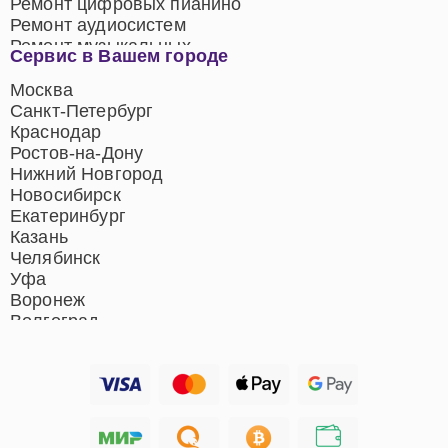
Ремонт цифровых пианино
Ремонт аудиосистем
Ремонт музыкальных
Сервис в Вашем городе
центров
Ремонт домашних
Москва
кинотеатров
Санкт-Петербург
Ремонт микрофонов
Краснодар
Ремонт акустических
Ростов-на-Дону
систем
Нижний Новгород
Новосибирск
Екатеринбург
Казань
Челябинск
Уфа
Воронеж
Волгоград
Барнаул
Ижевск
Тольятти
Ярославль
Саратов
Хабаровск