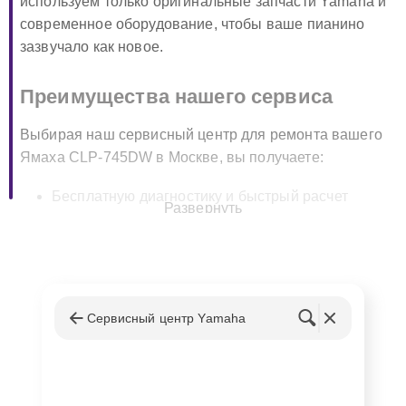
используем только оригинальные запчасти Yamaha и
современное оборудование, чтобы ваше пианино
зазвучало как новое.
Преимущества нашего сервиса
Выбирая наш сервисный центр для ремонта вашего
Ямаха CLP-745DW в Москве, вы получаете:
Бесплатную диагностику и быстрый расчет
Развернуть
стоимости ремонта;
Использование оригинальных запчастей Yamaha
для гарантии качества;
Гарантию на все виды выполненных работ и
замененные детали;
Сервисный центр Yamaha
Опытные и сертифицированные мастера,
специализирующиеся на ремонте цифровых
пианино.