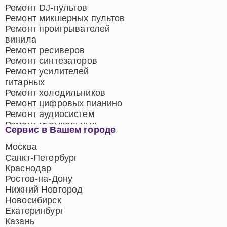
Ремонт DJ-пультов
Ремонт микшерных пультов
Ремонт проигрывателей
винила
Ремонт ресиверов
Ремонт синтезаторов
Ремонт усилителей
гитарных
Ремонт холодильников
Ремонт цифровых пианино
Ремонт аудиосистем
Ремонт музыкальных
Сервис в Вашем городе
центров
Ремонт домашних
Москва
кинотеатров
Санкт-Петербург
Ремонт микрофонов
Краснодар
Ремонт акустических
Ростов-на-Дону
систем
Нижний Новгород
Новосибирск
Екатеринбург
Казань