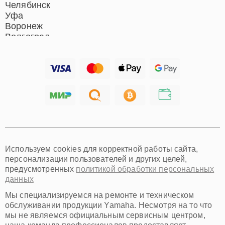
Челябинск
Уфа
Воронеж
Волгоград
Барнаул
Ижевск
Тольятти
Ярославль
Саратов
Хабаровск
Томск
Тюмень
Иркутск
Самара
Используем cookies для корректной работы сайта,
Омск
персонализации пользователей и других целей,
Красноярск
предусмотренных
политикой обработки персональных
Пермь
данных
Ульяновск
Киров
Мы специализируемся на ремонте и техническом
Архангельск
обслуживании продукции Yamaha. Несмотря на то что
Астрахань
мы не являемся официальным сервисным центром,