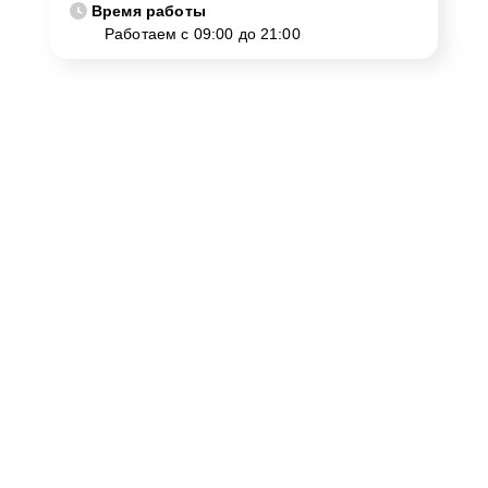
Время работы
Работаем с 09:00 до 21:00
Как нас найти
Для консультации или записи на ремонт Yamaha CLP-
745DW в Москве, пожалуйста, свяжитесь с нами. Наш
адрес улица Шаболовка, 52 и номер телефона +7
(495) 023-83-23 всегда доступны для вас. Мы
гарантируем, что ваше обращение будет обработано с
максимальной внимательностью и
профессионализмом.