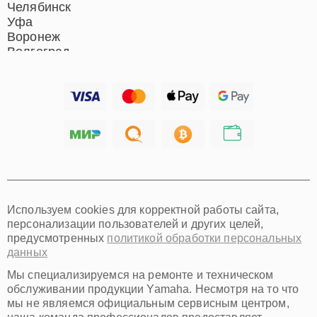
Челябинск
Уфа
Воронеж
Волгоград
Барнаул
Ижевск
Тольятти
Ярославль
Саратов
Хабаровск
Томск
Тюмень
Иркутск
Самара
Используем cookies для корректной работы сайта,
Омск
персонализации пользователей и других целей,
Красноярск
предусмотренных
политикой обработки персональных
Пермь
данных
Ульяновск
Киров
Мы специализируемся на ремонте и техническом
Архангельск
обслуживании продукции Yamaha. Несмотря на то что
Астрахань
мы не являемся официальным сервисным центром,