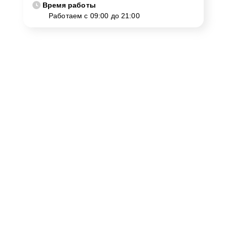
Время работы
Работаем с 09:00 до 21:00
Как нас найти
Для консультации или записи на ремонт Yamaha CLP-
745WH в Москве, пожалуйста, свяжитесь с нами. Наш
адрес улица Шаболовка, 52 и номер телефона +7
(495) 023-83-23 всегда доступны для вас. Мы
гарантируем, что ваше обращение будет обработано с
максимальной внимательностью и
профессионализмом.