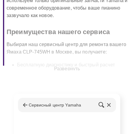
используем только оригинальные запчасти Yamaha и
современное оборудование, чтобы ваше пианино
зазвучало как новое.
Преимущества нашего сервиса
Выбирая наш сервисный центр для ремонта вашего
Ямаха CLP-745WH в Москве, вы получаете:
Бесплатную диагностику и быстрый расчет
Развернуть
стоимости ремонта;
Использование оригинальных запчастей Yamaha
для гарантии качества;
Гарантию на все виды выполненных работ и
замененные детали;
Сервисный центр Yamaha
Опытные и сертифицированные мастера,
специализирующиеся на ремонте цифровых
пианино.