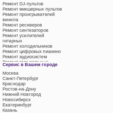
Ремонт DJ-пультов
Ремонт микшерных пультов
Ремонт проигрывателей
винила
Ремонт ресиверов
Ремонт синтезаторов
Ремонт усилителей
гитарных
Ремонт холодильников
Ремонт цифровых пианино
Ремонт аудиосистем
Ремонт музыкальных
Сервис в Вашем городе
центров
Ремонт домашних
Москва
кинотеатров
Санкт-Петербург
Ремонт микрофонов
Краснодар
Ремонт акустических
Ростов-на-Дону
систем
Нижний Новгород
Новосибирск
Екатеринбург
Казань