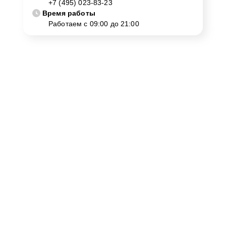
+7 (495) 023-83-23
или замена динамиков.
Время работы
Работаем с 09:00 до 21:00
Как нас найти
Для консультации или записи на ремонт Yamaha CLP-
775DW в Москве, пожалуйста, свяжитесь с нами. Наш
адрес улица Шаболовка, 52 и номер телефона +7
(495) 023-83-23 всегда доступны для вас. Мы
гарантируем, что ваше обращение будет обработано с
максимальной внимательностью и
профессионализмом.