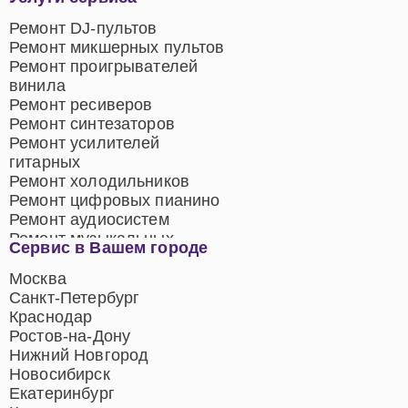
Ремонт DJ-пультов
Ремонт микшерных пультов
Ремонт проигрывателей
винила
Ремонт ресиверов
Ремонт синтезаторов
Ремонт усилителей
гитарных
Ремонт холодильников
Ремонт цифровых пианино
Ремонт аудиосистем
Ремонт музыкальных
Сервис в Вашем городе
центров
Ремонт домашних
Москва
кинотеатров
Санкт-Петербург
Ремонт микрофонов
Краснодар
Ремонт акустических
Ростов-на-Дону
систем
Нижний Новгород
Новосибирск
Екатеринбург