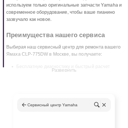
используем только оригинальные запчасти Yamaha и
современное оборудование, чтобы ваше пианино
зазвучало как новое.
Преимущества нашего сервиса
Выбирая наш сервисный центр для ремонта вашего
Ямаха CLP-775DW в Москве, вы получаете:
Бесплатную диагностику и быстрый расчет
Развернуть
стоимости ремонта;
Использование оригинальных запчастей Yamaha
для гарантии качества;
Гарантию на все виды выполненных работ и
замененные детали;
Сервисный центр Yamaha
Опытные и сертифицированные мастера,
специализирующиеся на ремонте цифровых
пианино.