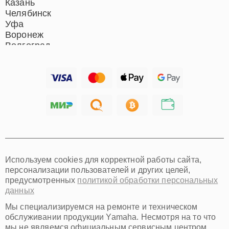
Казань
Челябинск
Уфа
Воронеж
Волгоград
Барнаул
Ижевск
Тольятти
Ярославль
Саратов
Хабаровск
Томск
Тюмень
Иркутск
Самара
Используем cookies для корректной работы сайта,
Омск
персонализации пользователей и других целей,
Красноярск
предусмотренных
политикой обработки персональных
Пермь
данных
Ульяновск
Киров
Мы специализируемся на ремонте и техническом
Архангельск
обслуживании продукции Yamaha. Несмотря на то что
Астрахань
мы не являемся официальным сервисным центром,