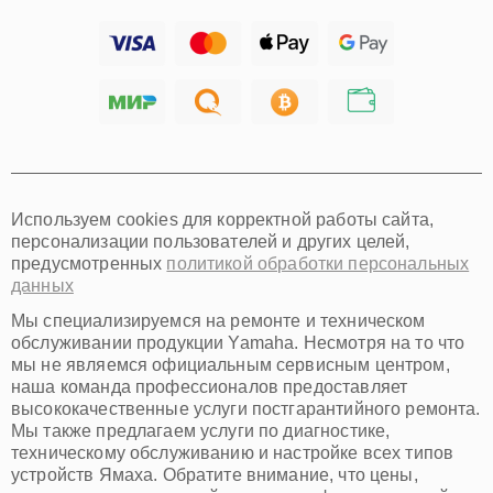
Ижевск
Тольятти
Ярославль
Саратов
Хабаровск
Томск
Тюмень
Иркутск
Самара
Используем cookies для корректной работы сайта,
Омск
персонализации пользователей и других целей,
Красноярск
предусмотренных
политикой обработки персональных
Пермь
данных
Ульяновск
Киров
Мы специализируемся на ремонте и техническом
Архангельск
обслуживании продукции Yamaha. Несмотря на то что
Астрахань
мы не являемся официальным сервисным центром,
наша команда профессионалов предоставляет
Белгород
высококачественные услуги постгарантийного ремонта.
Благовещенск
Мы также предлагаем услуги по диагностике,
Брянск
техническому обслуживанию и настройке всех типов
Владивосток
устройств Ямаха. Обратите внимание, что цены,
Владикавказ