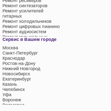
Ремонт ресиверов
Ремонт синтезаторов
Ремонт усилителей
гитарных
Ремонт холодильников
Ремонт цифровых пианино
Ремонт аудиосистем
Ремонт музыкальных
Сервис в Вашем городе
центров
Ремонт домашних
Москва
кинотеатров
Санкт-Петербург
Ремонт микрофонов
Краснодар
Ремонт акустических
Ростов-на-Дону
систем
Нижний Новгород
Новосибирск
Екатеринбург
Казань
Челябинск
Уфа
Воронеж
Волгоград
Барнаул