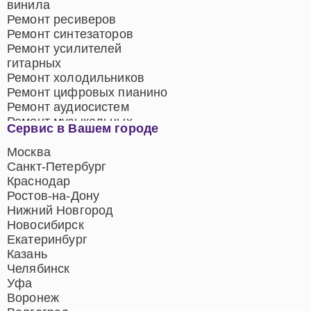
винила
Ремонт ресиверов
Ремонт синтезаторов
Ремонт усилителей
гитарных
Ремонт холодильников
Ремонт цифровых пианино
Ремонт аудиосистем
Ремонт музыкальных
Сервис в Вашем городе
центров
Ремонт домашних
Москва
кинотеатров
Санкт-Петербург
Ремонт микрофонов
Краснодар
Ремонт акустических
Ростов-на-Дону
систем
Нижний Новгород
Новосибирск
Екатеринбург
Казань
Челябинск
Уфа
Воронеж