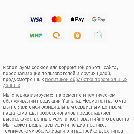
Волгоград
Барнаул
Ижевск
Тольятти
Ярославль
Саратов
Хабаровск
Томск
Тюмень
Иркутск
Самара
Используем cookies для корректной работы сайта,
Омск
персонализации пользователей и других целей,
Красноярск
предусмотренных
политикой обработки персональных
Пермь
данных
Ульяновск
Киров
Мы специализируемся на ремонте и техническом
Архангельск
обслуживании продукции Yamaha. Несмотря на то что
Астрахань
мы не являемся официальным сервисным центром,
наша команда профессионалов предоставляет
Белгород
высококачественные услуги постгарантийного ремонта.
Благовещенск
Мы также предлагаем услуги по диагностике,
Брянск
техническому обслуживанию и настройке всех типов
Владивосток