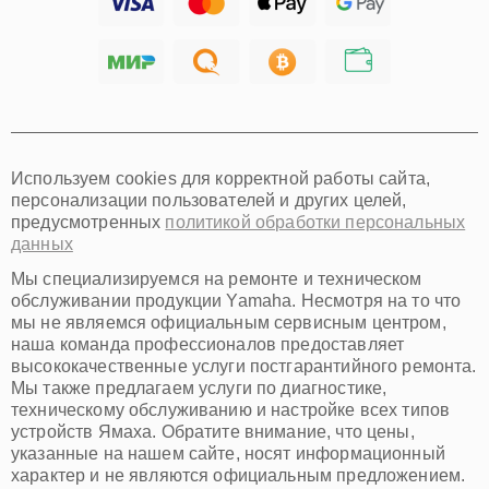
Тольятти
Ярославль
Саратов
Хабаровск
Томск
Тюмень
Иркутск
Самара
Используем cookies для корректной работы сайта,
Омск
персонализации пользователей и других целей,
Красноярск
предусмотренных
политикой обработки персональных
Пермь
данных
Ульяновск
Киров
Мы специализируемся на ремонте и техническом
Архангельск
обслуживании продукции Yamaha. Несмотря на то что
Астрахань
мы не являемся официальным сервисным центром,
наша команда профессионалов предоставляет
Белгород
высококачественные услуги постгарантийного ремонта.
Благовещенск
Мы также предлагаем услуги по диагностике,
Брянск
техническому обслуживанию и настройке всех типов
Владивосток
устройств Ямаха. Обратите внимание, что цены,
Владикавказ
указанные на нашем сайте, носят информационный
Владимир
характер и не являются официальным предложением.
Волжский