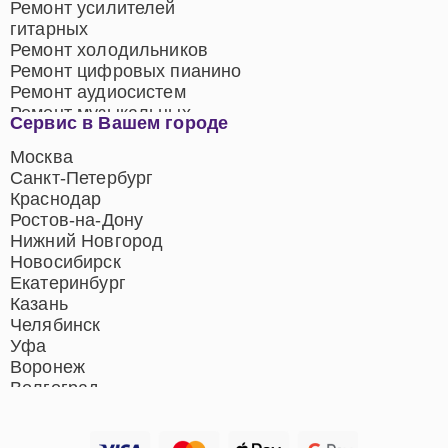
Ремонт усилителей
гитарных
Ремонт холодильников
Ремонт цифровых пианино
Ремонт аудиосистем
Ремонт музыкальных
Сервис в Вашем городе
центров
Ремонт домашних
Москва
кинотеатров
Санкт-Петербург
Ремонт микрофонов
Краснодар
Ремонт акустических
Ростов-на-Дону
систем
Нижний Новгород
Новосибирск
Екатеринбург
Казань
Челябинск
Уфа
Воронеж
Волгоград
Барнаул
Ижевск