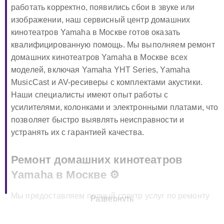
работать корректно, появились сбои в звуке или
изображении, наш сервисный центр домашних
кинотеатров Yamaha в Москве готов оказать
квалифицированную помощь. Мы выполняем ремонт
домашних кинотеатров Yamaha в Москве всех
моделей, включая Yamaha YHT Series, Yamaha
MusicCast и AV-ресиверы с комплектами акустики.
Наши специалисты имеют опыт работы с
усилителями, колонками и электронными платами, что
позволяет быстро выявлять неисправности и
устранять их с гарантией качества.
Ремонт домашних кинотеатров
Yamaha в Москве ⚙️
Мы предоставляем полный спектр услуг по ремонту
Развернуть
устройств Yamaha: