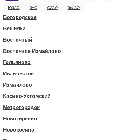
ЮЗАО
ЗАО
СЗАО
ЗелАО
Богородское
Вешняки
Восточный
Восточное Измайлово
Гольяново
Ивановское
Измайлово
Косино-Ухтомский
Метрогородок
Новогиреево
Новокосино