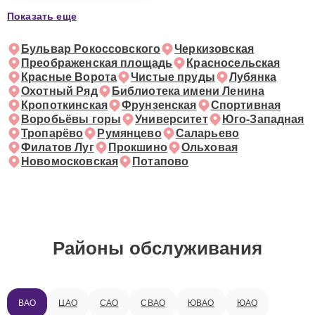
Показать еще
Бульвар Рокоссовского
Черкизовская
Преображенская площадь
Красносельская
Красные Ворота
Чистые пруды
Лубянка
Охотный Ряд
Библиотека имени Ленина
Кропоткинская
Фрунзенская
Спортивная
Воробьёвы горы
Университет
Юго-Западная
Тропарёво
Румянцево
Саларьево
Филатов Луг
Прокшино
Ольховая
Новомосковская
Потапово
Районы обслуживания
ВАО
ЦАО
САО
СВАО
ЮВАО
ЮАО