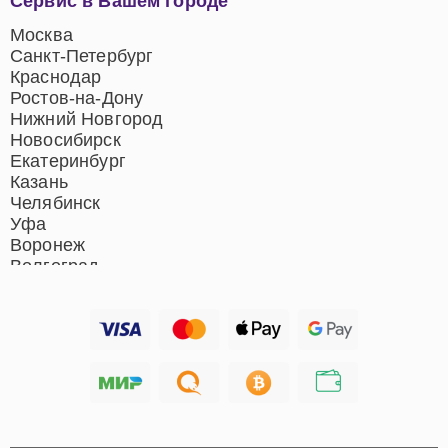
Сервис в Вашем городе
центров
Ремонт домашних
Москва
кинотеатров
Санкт-Петербург
Ремонт микрофонов
Краснодар
Ремонт акустических
Ростов-на-Дону
систем
Нижний Новгород
Новосибирск
Екатеринбург
Казань
Челябинск
Уфа
Воронеж
Волгоград
Барнаул
Ижевск
Тольятти
Ярославль
Саратов
Хабаровск
Томск
Тюмень