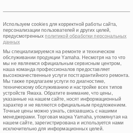
Томск
Тюмень
Иркутск
Самара
Используем cookies для корректной работы сайта,
Омск
персонализации пользователей и других целей,
Красноярск
предусмотренных
политикой обработки персональных
Пермь
данных
Ульяновск
Киров
Мы специализируемся на ремонте и техническом
Архангельск
обслуживании продукции Yamaha. Несмотря на то что
Астрахань
мы не являемся официальным сервисным центром,
наша команда профессионалов предоставляет
Белгород
высококачественные услуги постгарантийного ремонта.
Благовещенск
Мы также предлагаем услуги по диагностике,
Брянск
техническому обслуживанию и настройке всех типов
Владивосток
устройств Ямаха. Обратите внимание, что цены,
Владикавказ
указанные на нашем сайте, носят информационный
Владимир
характер и не являются официальным предложением.
Волжский
Точные цены можно узнать, связавшись с нашими
Вологда
менеджерами. Торговая марка Yamaha, упомянутая на
Грозный
нашем сайте, зарегистрирована и используется нами
Иваново
исключительно для информационных целей.
Йошкар-Ола