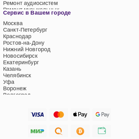
Ремонт аудиосистем
Ремонт музыкальных
Сервис в Вашем городе
центров
Ремонт домашних
Москва
кинотеатров
Санкт-Петербург
Ремонт микрофонов
Краснодар
Ремонт акустических
Ростов-на-Дону
систем
Нижний Новгород
Новосибирск
Екатеринбург
Казань
Челябинск
Уфа
Воронеж
Волгоград
Барнаул
Ижевск
Тольятти
Ярославль
Саратов
Хабаровск