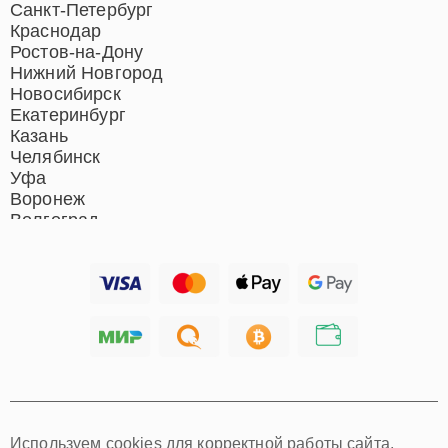
кинотеатров
Санкт-Петербург
Ремонт микрофонов
Краснодар
Ремонт акустических
Ростов-на-Дону
систем
Нижний Новгород
Новосибирск
Екатеринбург
Казань
Челябинск
Уфа
Воронеж
Волгоград
Барнаул
Ижевск
Тольятти
Ярославль
Саратов
Хабаровск
Томск
Тюмень
Иркутск
Самара
Используем cookies для корректной работы сайта,