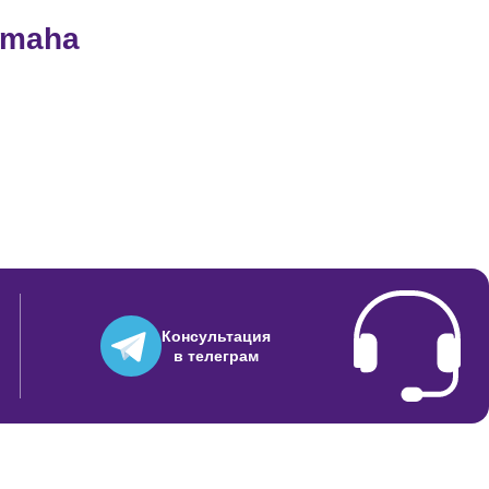
amaha
850
Консультация
в телеграм