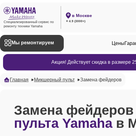
в Москве
⭐ 4.9 (3000+)
Специализированный сервис по
ремонту техники Yamaha
Мы ремонтируем
Цены
Гара
Акция! Действует скидка в размере 
Главная
Микшерный пульт
Замена фейдеров
Замена фейдеро
пульта Yamaha
в 