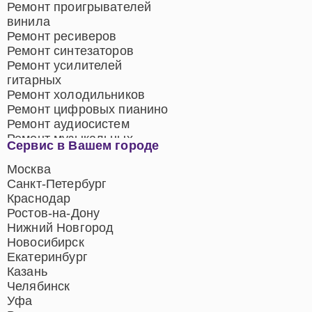
Ремонт проигрывателей
винила
Ремонт ресиверов
Ремонт синтезаторов
Ремонт усилителей
гитарных
Ремонт холодильников
Ремонт цифровых пианино
Ремонт аудиосистем
Ремонт музыкальных
Сервис в Вашем городе
центров
Ремонт домашних
Москва
кинотеатров
Санкт-Петербург
Ремонт микрофонов
Краснодар
Ремонт акустических
Ростов-на-Дону
систем
Нижний Новгород
Новосибирск
Екатеринбург
Казань
Челябинск
Уфа