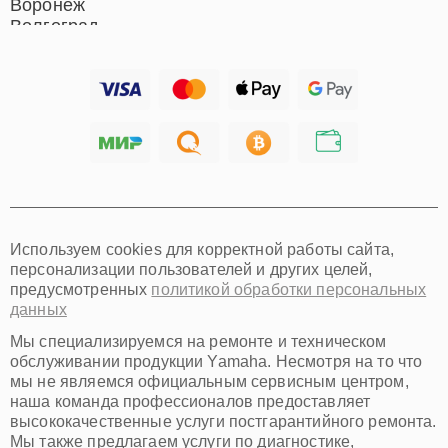
Воронеж
Волгоград
Барнаул
Ижевск
Тольятти
Ярославль
Саратов
Хабаровск
Томск
Тюмень
Иркутск
Самара
Используем cookies для корректной работы сайта,
Омск
персонализации пользователей и других целей,
Красноярск
предусмотренных
политикой обработки персональных
Пермь
данных
Ульяновск
Киров
Мы специализируемся на ремонте и техническом
Архангельск
обслуживании продукции Yamaha. Несмотря на то что
Астрахань
мы не являемся официальным сервисным центром,
наша команда профессионалов предоставляет
Белгород
высококачественные услуги постгарантийного ремонта.
Благовещенск
Мы также предлагаем услуги по диагностике,
Брянск