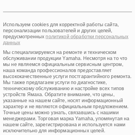
Томск
Тюмень
Иркутск
Самара
Используем cookies для корректной работы сайта,
Омск
персонализации пользователей и других целей,
Красноярск
предусмотренных
политикой обработки персональных
Пермь
данных
Ульяновск
Киров
Мы специализируемся на ремонте и техническом
Архангельск
обслуживании продукции Yamaha. Несмотря на то что
Астрахань
мы не являемся официальным сервисным центром,
наша команда профессионалов предоставляет
Белгород
высококачественные услуги постгарантийного ремонта.
Благовещенск
Мы также предлагаем услуги по диагностике,
Брянск
техническому обслуживанию и настройке всех типов
Владивосток
устройств Ямаха. Обратите внимание, что цены,
Владикавказ
указанные на нашем сайте, носят информационный
Владимир
характер и не являются официальным предложением.
Волжский
Точные цены можно узнать, связавшись с нашими
Вологда
менеджерами. Торговая марка Yamaha, упомянутая на
Грозный
нашем сайте, зарегистрирована и используется нами
Иваново
исключительно для информационных целей.
Йошкар-Ола