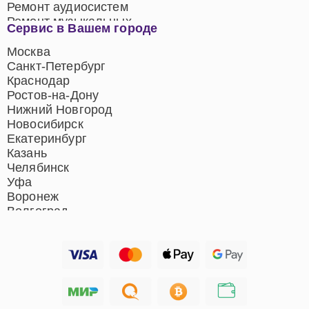
Ремонт аудиосистем
Ремонт музыкальных
Сервис в Вашем городе
центров
Ремонт домашних
Москва
кинотеатров
Санкт-Петербург
Ремонт микрофонов
Краснодар
Ремонт акустических
Ростов-на-Дону
систем
Нижний Новгород
Новосибирск
Екатеринбург
Казань
Челябинск
Уфа
Воронеж
Волгоград
Барнаул
Ижевск
Тольятти
Ярославль
Саратов
Хабаровск