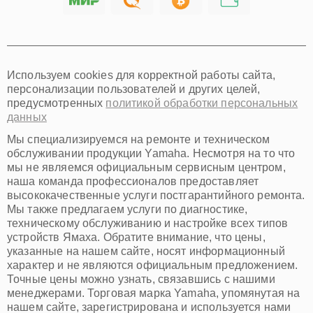
Хабаровск
Томск
Тюмень
Иркутск
Самара
Используем cookies для корректной работы сайта,
Омск
персонализации пользователей и других целей,
Красноярск
предусмотренных
политикой обработки персональных
Пермь
данных
Ульяновск
Киров
Мы специализируемся на ремонте и техническом
Архангельск
обслуживании продукции Yamaha. Несмотря на то что
Астрахань
мы не являемся официальным сервисным центром,
наша команда профессионалов предоставляет
Белгород
высококачественные услуги постгарантийного ремонта.
Благовещенск
Мы также предлагаем услуги по диагностике,
Брянск
техническому обслуживанию и настройке всех типов
Владивосток
устройств Ямаха. Обратите внимание, что цены,
Владикавказ
указанные на нашем сайте, носят информационный
Владимир
характер и не являются официальным предложением.
Волжский
Точные цены можно узнать, связавшись с нашими
Вологда
менеджерами. Торговая марка Yamaha, упомянутая на
Грозный
нашем сайте, зарегистрирована и используется нами