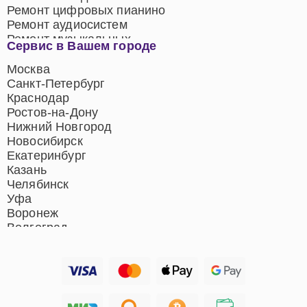
Ремонт цифровых пианино
Ремонт аудиосистем
Ремонт музыкальных
Сервис в Вашем городе
центров
Ремонт домашних
Москва
кинотеатров
Санкт-Петербург
Ремонт микрофонов
Краснодар
Ремонт акустических
Ростов-на-Дону
систем
Нижний Новгород
Новосибирск
Екатеринбург
Казань
Челябинск
Уфа
Воронеж
Волгоград
Барнаул
Ижевск
Тольятти
Ярославль
Саратов