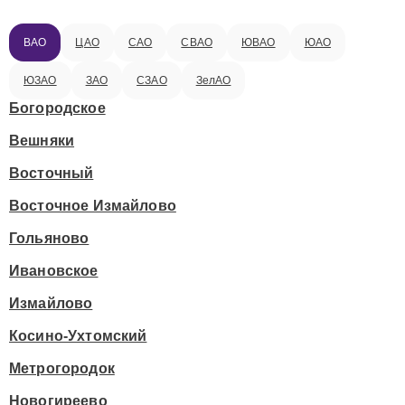
ВАО
ЦАО
САО
СВАО
ЮВАО
ЮАО
ЮЗАО
ЗАО
СЗАО
ЗелАО
Богородское
Вешняки
Восточный
Восточное Измайлово
Гольяново
Ивановское
Измайлово
Косино-Ухтомский
Метрогородок
Новогиреево