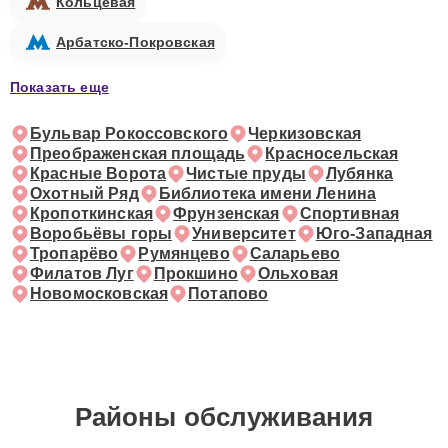
Кольцевая
Арбатско-Покровская
Показать еще
Бульвар Рокоссовского
Черкизовская
Преображенская площадь
Красносельская
Красные Ворота
Чистые пруды
Лубянка
Охотный Ряд
Библиотека имени Ленина
Кропоткинская
Фрунзенская
Спортивная
Воробьёвы горы
Университет
Юго-Западная
Тропарёво
Румянцево
Саларьево
Филатов Луг
Прокшино
Ольховая
Новомосковская
Потапово
Районы обслуживания