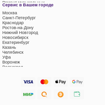
Ремонт музыкальных
Сервис в Вашем городе
центров
Ремонт домашних
Москва
кинотеатров
Санкт-Петербург
Ремонт микрофонов
Краснодар
Ремонт акустических
Ростов-на-Дону
систем
Нижний Новгород
Новосибирск
Екатеринбург
Казань
Челябинск
Уфа
Воронеж
Волгоград
Барнаул
Ижевск
Тольятти
Ярославль
Саратов
Хабаровск
Томск