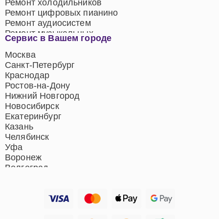
Ремонт холодильников
Ремонт цифровых пианино
Ремонт аудиосистем
Ремонт музыкальных
Сервис в Вашем городе
центров
Ремонт домашних
Москва
кинотеатров
Санкт-Петербург
Ремонт микрофонов
Краснодар
Ремонт акустических
Ростов-на-Дону
систем
Нижний Новгород
Новосибирск
Екатеринбург
Казань
Челябинск
Уфа
Воронеж
Волгоград
Барнаул
Ижевск
Тольятти
Ярославль