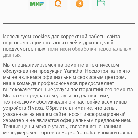
Саратов
Хабаровск
Томск
Тюмень
Иркутск
Самара
Используем cookies для корректной работы сайта,
Омск
персонализации пользователей и других целей,
Красноярск
предусмотренных
политикой обработки персональных
Пермь
данных
Ульяновск
Киров
Мы специализируемся на ремонте и техническом
Архангельск
обслуживании продукции Yamaha. Несмотря на то что
Астрахань
мы не являемся официальным сервисным центром,
наша команда профессионалов предоставляет
Белгород
высококачественные услуги постгарантийного ремонта.
Благовещенск
Мы также предлагаем услуги по диагностике,
Брянск
техническому обслуживанию и настройке всех типов
Владивосток
устройств Ямаха. Обратите внимание, что цены,
Владикавказ
указанные на нашем сайте, носят информационный
Владимир
характер и не являются официальным предложением.
Волжский
Точные цены можно узнать, связавшись с нашими
Вологда
менеджерами. Торговая марка Yamaha, упомянутая на
Грозный