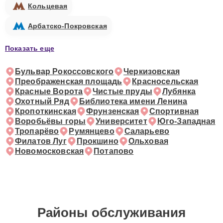
Кольцевая
Арбатско-Покровская
Показать еще
Бульвар Рокоссовского
Черкизовская
Преображенская площадь
Красносельская
Красные Ворота
Чистые пруды
Лубянка
Охотный Ряд
Библиотека имени Ленина
Кропоткинская
Фрунзенская
Спортивная
Воробьёвы горы
Университет
Юго-Западная
Тропарёво
Румянцево
Саларьево
Филатов Луг
Прокшино
Ольховая
Новомосковская
Потапово
Районы обслуживания