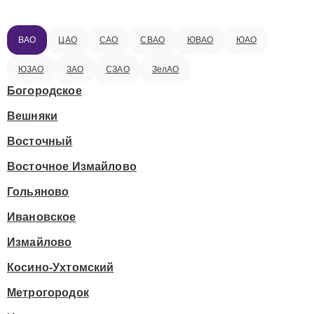
ВАО
ЦАО
САО
СВАО
ЮВАО
ЮАО
ЮЗАО
ЗАО
СЗАО
ЗелАО
Богородское
Вешняки
Восточный
Восточное Измайлово
Гольяново
Ивановское
Измайлово
Косино-Ухтомский
Метрогородок