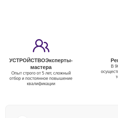
выходов Yamaha
Чистка клавиатуры Yamaha
Ремонт механизма клавиш Yamaha
УСТРОЙСТВОЭксперты-
Ре
Ремонт клавиш Yamaha
В 9
мастера
осуществ
Опыт строго от 5 лет, сложный
т
Ремонт клавиш и уплотнителей
отбор и постоянное повышение
квалификации
Yamaha
Чистка и профилактика
внутрикорпусная Yamaha