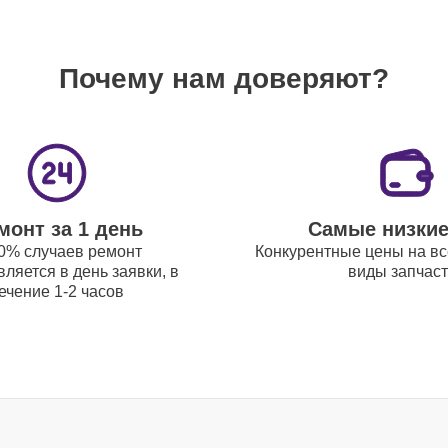
Почему нам доверяют?
100 мин
80 мин
монт за 1 день
Самые низки
80 мин
0% случаев ремонт
Конкурентные цены на вс
ляется в день заявки, в
виды запчас
ечение 1-2 часов
30 мин
120 мин