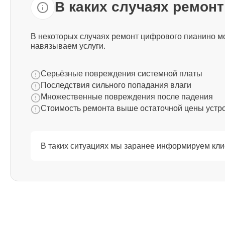
В каких случаях ремон
Ремонт корпусных элементов
Yamaha
В некоторых случаях ремонт цифрового пианино мо
навязываем услуги.
Восстановление после попадания
влаги Yamaha
Серьёзные повреждения системной платы
Последствия сильного попадания влаги
Прошивка (Обновление ПО) Yamaha
Множественные повреждения после падения
Стоимость ремонта выше остаточной цены устр
Ремонт стоковых потенциометров
Yamaha
В таких ситуациях мы заранее информируем кли