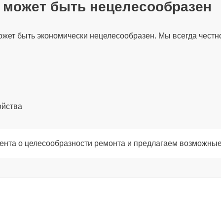
т может быть нецелесообразен
30 мин
жет быть экономически нецелесообразен. Мы всегда честно
120 мин
100 мин
ойства
60 мин
ента о целесообразности ремонта и предлагаем возможные