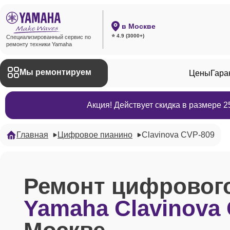
в Москве
⭐ 4.9 (3000+)
Специализированный сервис по
ремонту техники Yamaha
Мы ремонтируем
Цены
Гара
Акция! Действует скидка в размере 
Главная
Цифровое пианино
Clavinova CVP-809
Ремонт цифровог
Yamaha Clavinova