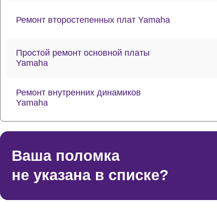
Ремонт второстепенных плат Yamaha
Простой ремонт основной платы
Yamaha
Ремонт внутренних динамиков
Yamaha
Восстановление шлейфов и
контактов Yamaha
Ваша поломка
не указана в списке?
Ремонт токопроводящих резинок
механизма клавиш Yamaha
Ремонт стоковых аудиовходов-