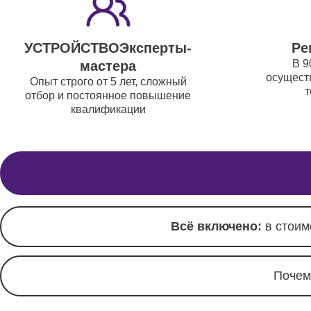
Корпусн
креплен
УСТРОЙСТВОЭксперты-
Ре
В 9
мастера
Ремонт
осуществ
Опыт строго от 5 лет, сложный
пульто
т
отбор и постоянное повышение
квалификации
Всё включено:
в стоим
Почем