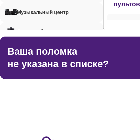
пульто
Музыкальный центр
Ремонт 
Домашний кинотеатр
Ваша поломка
Ремонт 
Микрофон
не указана в списке?
Акустическая система
Ремонт 
Ремонт 
Ремонт