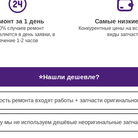
ый ремонт (замена резинок,
110
ий, кнопок) DJ-пультов Yamaha
монт за 1 день
Самые низки
0% случаев ремонт
Конкурентные цены на вс
 цифровых микшерных пультов DJ-
110
ляется в день заявки, в
виды запчас
в Yamaha
ечение 1-2 часов
⭐
Нашли дешевле?
ость ремонта входят работы + запчасти оригинальног
у мы не используем дешёвые неоригинальные запча