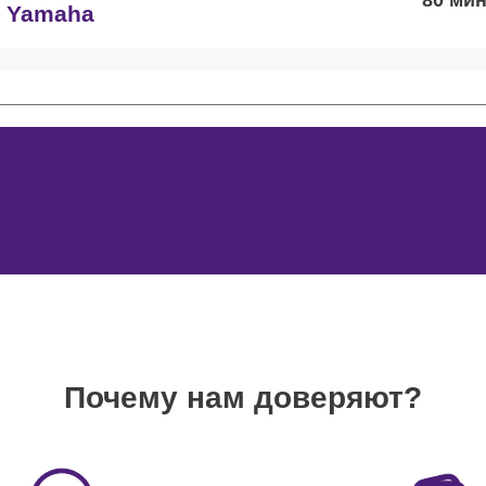
в Yamaha
потенциометров DJ-пультов Yamaha
100
эквалайзеров DJ-пультов Yamaha
50
усилителей DJ-пультов Yamaha
100
разъема DJ-пультов Yamaha
80
Почему нам доверяют?
 фейдеров DJ-пультов Yamaha
100