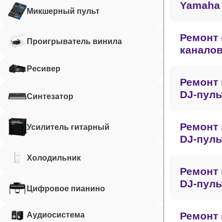
Yamaha
Микшерный пульт
Ремонт 
Проигрыватель винила
каналов
Ресивер
Ремонт 
DJ-пуль
Синтезатор
Ремонт 
Усилитель гитарный
DJ-пуль
Холодильник
Ремонт 
DJ-пуль
Цифровое пианино
Ремонт 
Аудиосистема