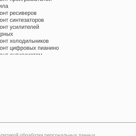
ила
онт ресиверов
онт синтезаторов
онт усилителей
арных
онт холодильников
онт цифровых пианино
онт аудиосистем
онт музыкальных
тров
онт домашних
отеатров
онт микрофонов
онт акустических систем
олитикой обработки персональных данных