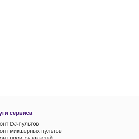
уги сервиса
онт DJ-пультов
онт микшерных пультов
онт проигрывателей