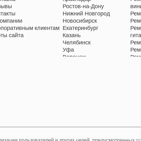
зывы
Ростов-на-Дону
вин
нтакты
Нижний Новгород
Рем
компании
Новосибирск
Рем
рпоративным клиентам
Екатеринбург
Рем
ты сайта
Казань
гит
Челябинск
Рем
Уфа
Рем
Воронеж
Рем
Волгоград
Рем
Барнаул
цен
Ижевск
Рем
Тольятти
кин
Ярославль
Рем
Саратов
Рем
Хабаровск
Томск
Тюмень
Иркутск
Самара
ализации пользователей и других целей, предусмотренных
п