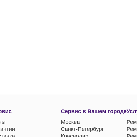
рвис
Сервис в Вашем городе
Усл
ны
Москва
Рем
рантии
Санкт-Петербург
Рем
ставка
Краснодар
Рем