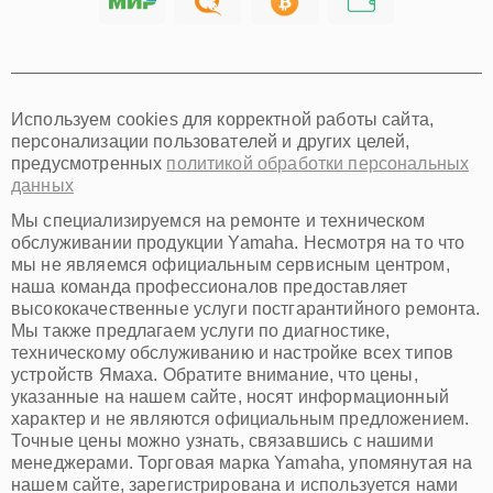
Хабаровск
Томск
Тюмень
Иркутск
Самара
Используем cookies для корректной работы сайта,
Омск
персонализации пользователей и других целей,
Красноярск
предусмотренных
политикой обработки персональных
Пермь
данных
Ульяновск
Киров
Мы специализируемся на ремонте и техническом
Архангельск
обслуживании продукции Yamaha. Несмотря на то что
Астрахань
мы не являемся официальным сервисным центром,
наша команда профессионалов предоставляет
Белгород
высококачественные услуги постгарантийного ремонта.
Благовещенск
Мы также предлагаем услуги по диагностике,
Брянск
техническому обслуживанию и настройке всех типов
Владивосток
устройств Ямаха. Обратите внимание, что цены,
Владикавказ
указанные на нашем сайте, носят информационный
Владимир
характер и не являются официальным предложением.
Волжский
Точные цены можно узнать, связавшись с нашими
Вологда
менеджерами. Торговая марка Yamaha, упомянутая на
Грозный
нашем сайте, зарегистрирована и используется нами