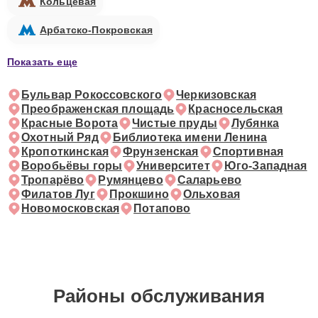
Кольцевая
Арбатско-Покровская
Показать еще
Бульвар Рокоссовского
Черкизовская
Преображенская площадь
Красносельская
Красные Ворота
Чистые пруды
Лубянка
Охотный Ряд
Библиотека имени Ленина
Кропоткинская
Фрунзенская
Спортивная
Воробьёвы горы
Университет
Юго-Западная
Тропарёво
Румянцево
Саларьево
Филатов Луг
Прокшино
Ольховая
Новомосковская
Потапово
Районы обслуживания