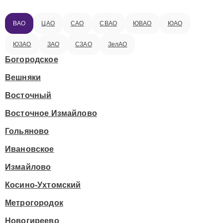
ВАО
ЦАО
САО
СВАО
ЮВАО
ЮАО
ЮЗАО
ЗАО
СЗАО
ЗелАО
Богородское
Вешняки
Восточный
Восточное Измайлово
Гольяново
Ивановское
Измайлово
Косино-Ухтомский
Метрогородок
Новогиреево