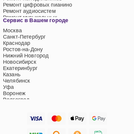
Ремонт цифровых пианино
Ремонт аудиосистем
Ремонт музыкальных
Сервис в Вашем городе
центров
Ремонт домашних
Москва
кинотеатров
Санкт-Петербург
Ремонт микрофонов
Краснодар
Ремонт акустических
Ростов-на-Дону
систем
Нижний Новгород
Новосибирск
Екатеринбург
Казань
Челябинск
Уфа
Воронеж
Волгоград
Барнаул
Ижевск
Тольятти
Ярославль
Саратов