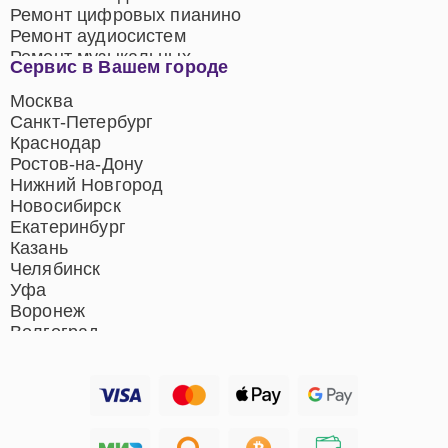
Ремонт цифровых пианино
Ремонт аудиосистем
Ремонт музыкальных
Сервис в Вашем городе
центров
Ремонт домашних
Москва
кинотеатров
Санкт-Петербург
Ремонт микрофонов
Краснодар
Ремонт акустических
Ростов-на-Дону
систем
Нижний Новгород
Новосибирск
Екатеринбург
Казань
Челябинск
Уфа
Воронеж
Волгоград
Барнаул
Ижевск
Тольятти
Ярославль
Саратов