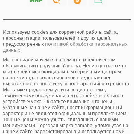
Хабаровск
Томск
Тюмень
Иркутск
Самара
Используем cookies для корректной работы сайта,
Омск
персонализации пользователей и других целей,
Красноярск
предусмотренных
политикой обработки персональных
Пермь
данных
Ульяновск
Киров
Мы специализируемся на ремонте и техническом
Архангельск
обслуживании продукции Yamaha. Несмотря на то что
Астрахань
мы не являемся официальным сервисным центром,
наша команда профессионалов предоставляет
Белгород
высококачественные услуги постгарантийного ремонта.
Благовещенск
Мы также предлагаем услуги по диагностике,
Брянск
техническому обслуживанию и настройке всех типов
Владивосток
устройств Ямаха. Обратите внимание, что цены,
Владикавказ
указанные на нашем сайте, носят информационный
Владимир
характер и не являются официальным предложением.
Волжский
Точные цены можно узнать, связавшись с нашими
Вологда
менеджерами. Торговая марка Yamaha, упомянутая на
Грозный
нашем сайте, зарегистрирована и используется нами