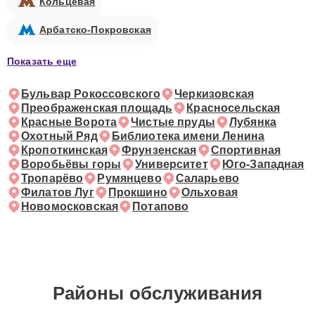
Кольцевая
Арбатско-Покровская
Показать еще
Бульвар Рокоссовского
Черкизовская
Преображенская площадь
Красносельская
Красные Ворота
Чистые пруды
Лубянка
Охотный Ряд
Библиотека имени Ленина
Кропоткинская
Фрунзенская
Спортивная
Воробьёвы горы
Университет
Юго-Западная
Тропарёво
Румянцево
Саларьево
Филатов Луг
Прокшино
Ольховая
Новомосковская
Потапово
Районы обслуживания