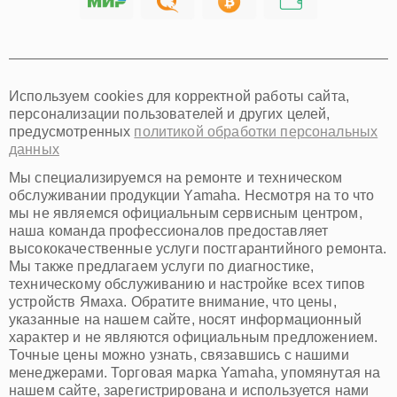
Хабаровск
Томск
Тюмень
Иркутск
Самара
Используем cookies для корректной работы сайта,
Омск
персонализации пользователей и других целей,
Красноярск
предусмотренных
политикой обработки персональных
Пермь
данных
Ульяновск
Киров
Мы специализируемся на ремонте и техническом
Архангельск
обслуживании продукции Yamaha. Несмотря на то что
Астрахань
мы не являемся официальным сервисным центром,
наша команда профессионалов предоставляет
Белгород
высококачественные услуги постгарантийного ремонта.
Благовещенск
Мы также предлагаем услуги по диагностике,
Брянск
техническому обслуживанию и настройке всех типов
Владивосток
устройств Ямаха. Обратите внимание, что цены,
Владикавказ
указанные на нашем сайте, носят информационный
Владимир
характер и не являются официальным предложением.
Волжский
Точные цены можно узнать, связавшись с нашими
Вологда
менеджерами. Торговая марка Yamaha, упомянутая на
Грозный
нашем сайте, зарегистрирована и используется нами