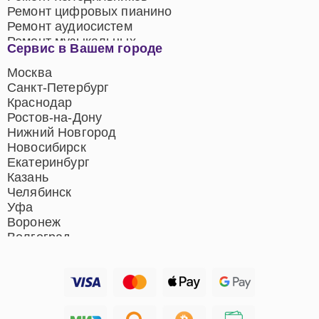
Ремонт цифровых пианино
Ремонт аудиосистем
Ремонт музыкальных
Сервис в Вашем городе
центров
Ремонт домашних
Москва
кинотеатров
Санкт-Петербург
Ремонт микрофонов
Краснодар
Ремонт акустических
Ростов-на-Дону
систем
Нижний Новгород
Новосибирск
Екатеринбург
Казань
Челябинск
Уфа
Воронеж
Волгоград
Барнаул
Ижевск
Тольятти
Ярославль
Саратов