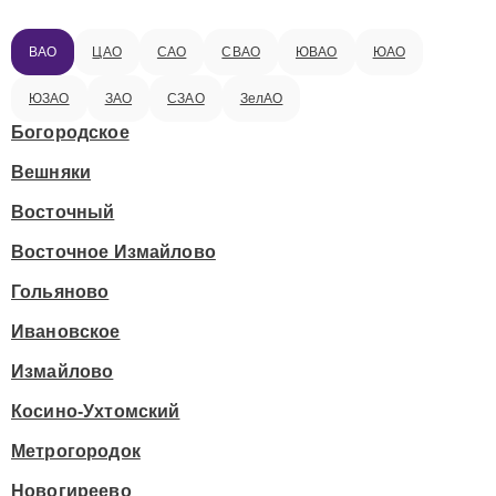
ВАО
ЦАО
САО
СВАО
ЮВАО
ЮАО
ЮЗАО
ЗАО
СЗАО
ЗелАО
Богородское
Вешняки
Восточный
Восточное Измайлово
Гольяново
Ивановское
Измайлово
Косино-Ухтомский
Метрогородок
Новогиреево