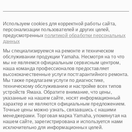
Томск
Тюмень
Иркутск
Самара
Используем cookies для корректной работы сайта,
Омск
персонализации пользователей и других целей,
Красноярск
предусмотренных
политикой обработки персональных
Пермь
данных
Ульяновск
Киров
Мы специализируемся на ремонте и техническом
Архангельск
обслуживании продукции Yamaha. Несмотря на то что
Астрахань
мы не являемся официальным сервисным центром,
наша команда профессионалов предоставляет
Белгород
высококачественные услуги постгарантийного ремонта.
Благовещенск
Мы также предлагаем услуги по диагностике,
Брянск
техническому обслуживанию и настройке всех типов
Владивосток
устройств Ямаха. Обратите внимание, что цены,
Владикавказ
указанные на нашем сайте, носят информационный
Владимир
характер и не являются официальным предложением.
Волжский
Точные цены можно узнать, связавшись с нашими
Вологда
менеджерами. Торговая марка Yamaha, упомянутая на
Грозный
нашем сайте, зарегистрирована и используется нами
Иваново
исключительно для информационных целей.
Йошкар-Ола