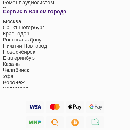
Ремонт аудиосистем
Ремонт музыкальных
Сервис в Вашем городе
центров
Ремонт домашних
Москва
кинотеатров
Санкт-Петербург
Ремонт микрофонов
Краснодар
Ремонт акустических
Ростов-на-Дону
систем
Нижний Новгород
Новосибирск
Екатеринбург
Казань
Челябинск
Уфа
Воронеж
Волгоград
Барнаул
Ижевск
Тольятти
Ярославль
Саратов
Хабаровск