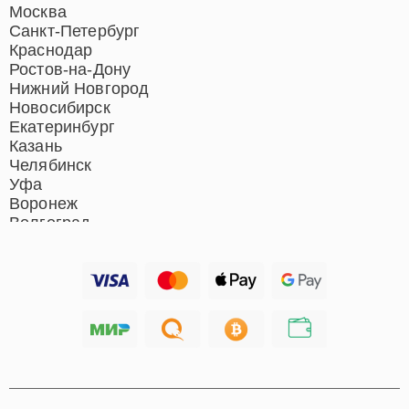
Ремонт домашних
Москва
кинотеатров
Санкт-Петербург
Ремонт микрофонов
Краснодар
Ремонт акустических
Ростов-на-Дону
систем
Нижний Новгород
Новосибирск
Екатеринбург
Казань
Челябинск
Уфа
Воронеж
Волгоград
Барнаул
Ижевск
Тольятти
Ярославль
Саратов
Хабаровск
Томск
Тюмень
Иркутск