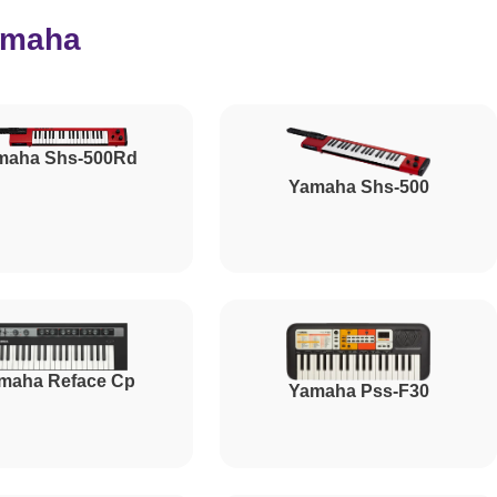
amaha
800
1500
maha Shs-500Rd
Yamaha Shs-500
1500
1000
maha Reface Cp
Yamaha Pss-F30
1200