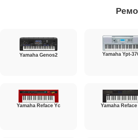
Ремо
Чистка клавиатуры
Ремонт механизма клавиш
Yamaha Ypt-37
Yamaha Genos2
Ремонт клавиш
Ремонт клавиш и уплотнителей
Yamaha Reface Yc
Yamaha Reface
Чистка и профилактика внутрикорпусная