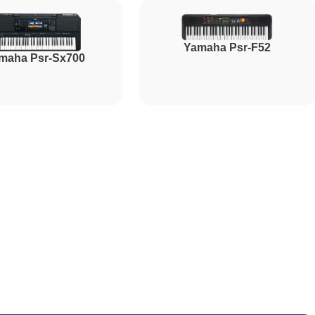
1800
Yamaha Psr-F52
maha Psr-Sx700
1500
1000
2000