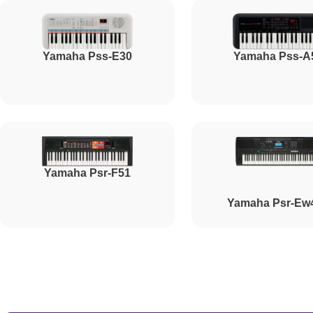
Ремонт корпусных элементов
Yamaha Pss-E30
Yamaha Pss-A
Восстановление после попадания влаги
Прошивка (Обновление ПО)
Yamaha Psr-F51
Ремонт стоковых потенциометров
Yamaha Psr-Ew