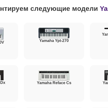
нтируем следующие модели
Y
от 60 минут
от 100 минут
Ya
Yamaha Ypt-270
0V
от 100 минут
от 80 минут
 Dx
Yamaha Reface Cs
Ya
от 70 минут