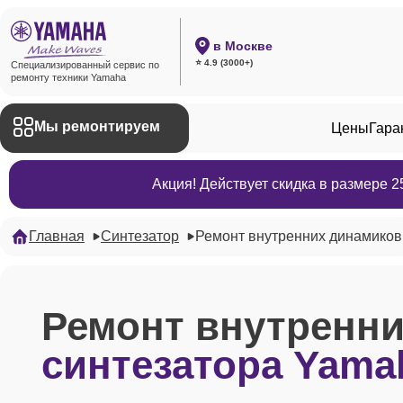
в Москве
⭐ 4.9 (3000+)
Специализированный сервис по
ремонту техники Yamaha
Мы ремонтируем
Цены
Гара
Акция! Действует скидка в размере 
Главная
Синтезатор
Ремонт внутренних динамиков
Ремонт внутренн
синтезатора Yama