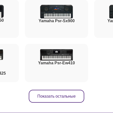
от 90 минут
50
от 90 минут
Yamaha Psr-Sx900
Ya
от 70 минут
от 110 минут
Yamaha Psr-Ew410
425
Показать остальные