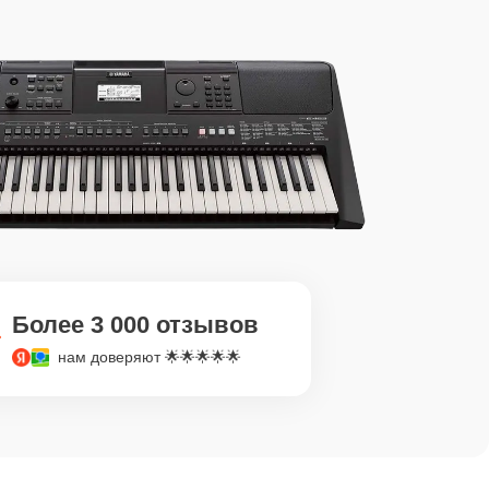
Более 3 000 отзывов
нам доверяют 🌟🌟🌟🌟🌟