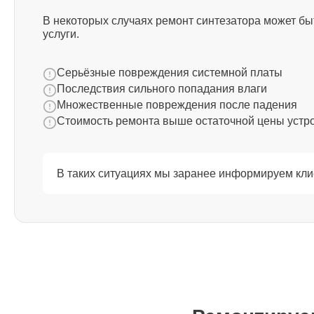
В некоторых случаях ремонт синтезатора может бы
услуги.
Восстановление после попадания
влаги Yamaha
Серьёзные повреждения системной платы
Последствия сильного попадания влаги
Прошивка (Обновление ПО) Yamaha
Множественные повреждения после падения
Стоимость ремонта выше остаточной цены устр
Ремонт стоковых потенциометров
Yamaha
В таких ситуациях мы заранее информируем кли