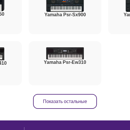
50
Yamaha Psr-Sx900
Ya
Yamaha Psr-Ew310
410
Показать остальные