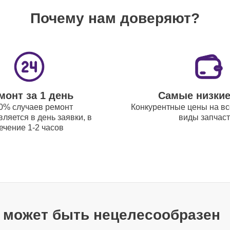
Почему нам доверяют?
от 70
от 70
монт за 1 день
Самые низки
от 80
0% случаев ремонт
Конкурентные цены на вс
ляется в день заявки, в
виды запчас
ечение 1-2 часов
от 50
от 80
т может быть нецелесообразен
от 80