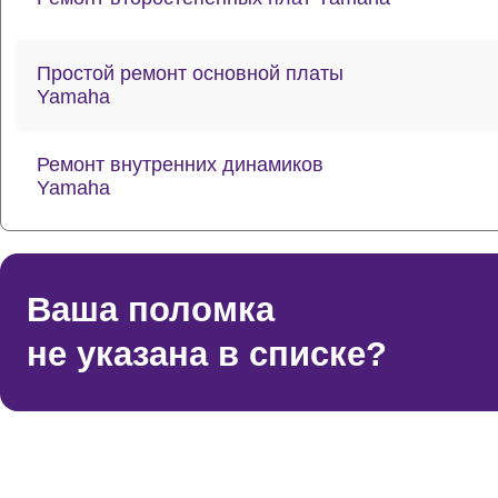
Простой ремонт основной платы
Yamaha
Ремонт внутренних динамиков
Yamaha
Восстановление шлейфов и
контактов Yamaha
Ваша поломка
не указана в списке?
Ремонт токопроводящих резинок
механизма клавиш Yamaha
Ремонт стоковых аудиовходов-
выходов Yamaha