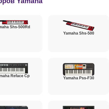
оров Yamaha
maha Shs-500Rd
Yamaha Shs-500
maha Reface Cp
Yamaha Pss-F30