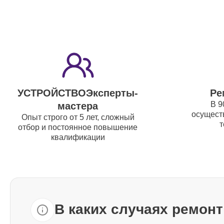
Чистка клавиатуры Yamaha
Ремонт механизма клавиш Yamaha
УСТРОЙСТВОЭксперты-
Ре
Ремонт клавиш Yamaha
В 9
мастера
осуществ
Опыт строго от 5 лет, сложный
т
Ремонт клавиш и уплотнителей
отбор и постоянное повышение
квалификации
Yamaha
Чистка и профилактика
внутрикорпусная Yamaha
В каких случаях ремон
Ремонт корпусных элементов
Yamaha