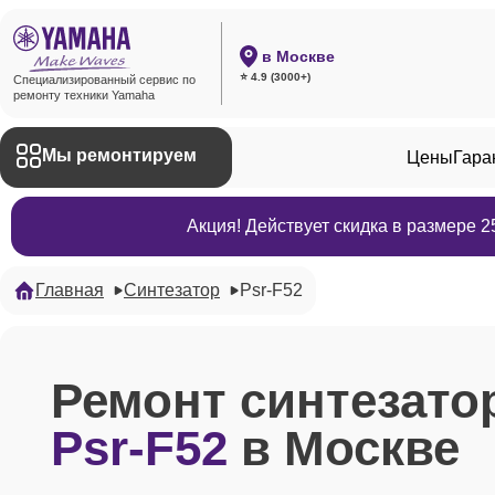
в Москве
⭐ 4.9 (3000+)
Специализированный сервис по
ремонту техники Yamaha
Мы ремонтируем
Цены
Гара
Акция! Действует скидка в размере 
Главная
Синтезатор
Psr-F52
Ремонт синтезато
Psr-F52
в Москве