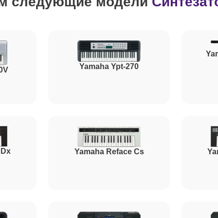
м следующие модели
Синтезат
Ya
Yamaha Ypt-270
0V
 Dx
Yamaha Reface Cs
Ya